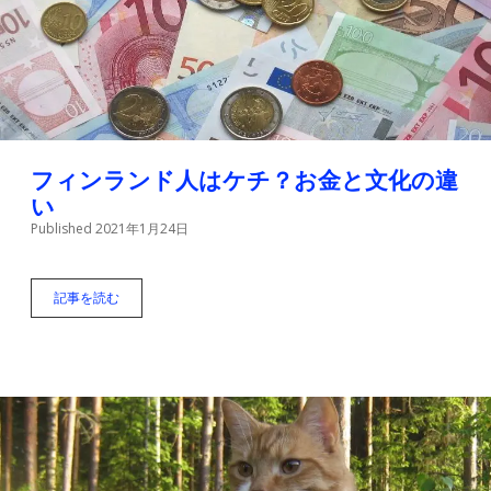
t
t
i
t
a
l
e
g
r
r
a
m
フィンランド人はケチ？お金と文化の違
い
Published 2021年1月24日
記事を読む
フ
ィ
ン
ラ
ン
ド
人
は
ケ
チ