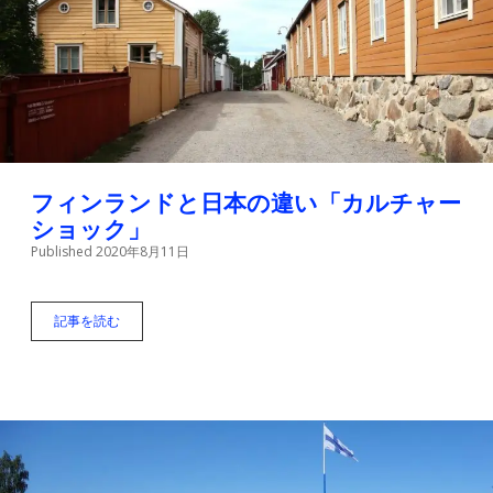
類
・
飼
い
方
・
名
前
の
付
フィンランドと日本の違い「カルチャー
け
ショック」
方
Published 2020年8月11日
記事を読む
フ
ィ
ン
ラ
ン
ド
と
日
本