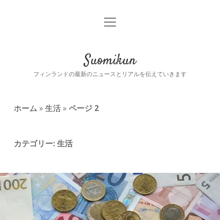
o
ホーム
p
e
生活
o
n
p
Suomikun
m
e
e
生活
文化
n
フィンランドの最新のニュースとリアルを伝えていきます
n
d
u
r
料理
社会
o
o
p
p
ホーム
»
生活
»
ページ 2
d
e
食べ物
社会
観光
o
n
w
d
n
r
フィンランド語
ニュース
m
o
カテゴリー:
生活
e
p
n
d
スオミくんについて
歴史
u
o
w
n
m
t
i
e
e
n
w
n
m
u
i
s
a