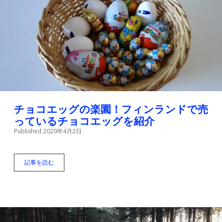
散
歩
。
フ
ィ
ン
ラ
ン
ド
散
歩
シ
チョコエッグの楽園！フィンランドで売
リ
っているチョコエッグを紹介
ー
Published 2020年4月2日
ズ
#
2
記事を読む
チ
ョ
コ
エ
ッ
グ
の