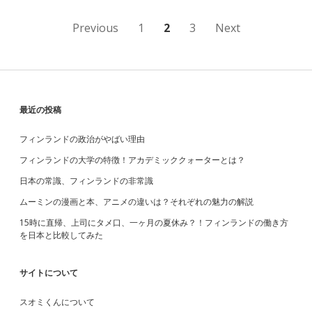
ィ
ン
投
Previous
1
2
3
Next
ラ
ン
稿
ド
散
ナ
歩
シ
ビ
S
最近の投稿
リ
ー
ゲ
ズ
フィンランドの政治がやばい理由
i
#
ー
フィンランドの大学の特徴！アカデミッククォーターとは？
1
d
シ
日本の常識、フィンランドの非常識
ョ
ムーミンの漫画と本、アニメの違いは？それぞれの魅力の解説
e
15時に直帰、上司にタメ口、一ヶ月の夏休み？！フィンランドの働き方
ン
を日本と比較してみた
b
a
サイトについて
スオミくんについて