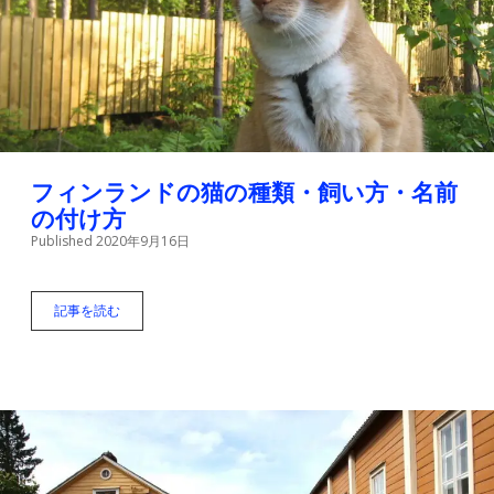
？
お
金
と
文
化
の
違
い
フィンランドの猫の種類・飼い方・名前
の付け方
Published 2020年9月16日
記事を読む
フ
ィ
ン
ラ
ン
ド
の
猫
の
種