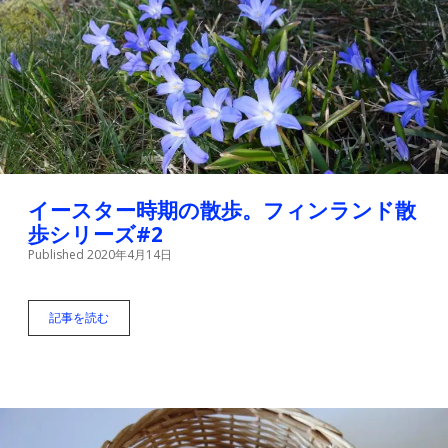
英
語
が
上
手
な
理
由
イースター時期の散歩。フィンランド散
歩シリーズ#2
Published 2020年4月14日
記事を読む
イ
ー
ス
タ
ー
時
期
の