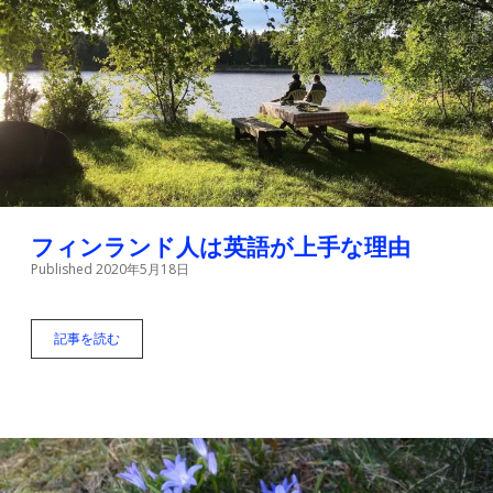
生
活
。
旦
那
の
お
小
遣
い
な
ん
フィンランド人は英語が上手な理由
て
Published 2020年5月18日
あ
り
え
な
記事を読む
フ
い
ィ
！
ン
ラ
ン
ド
人
は