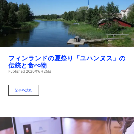
の
違
い
「
カ
ル
チ
ャ
ー
シ
ョ
フィンランドの夏祭り「ユハンヌス」の
ッ
伝統と食べ物
ク
Published 2020年6月26日
」
記事を読む
フ
ィ
ン
ラ
ン
ド
の
夏
祭