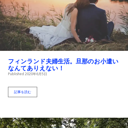
き
方
と
労
働
時
間
を
比
較
「
日
フィンランド夫婦生活。旦那のお小遣い
本
なんてありえない！
人
Published 2020年6月5日
は
働
き
過
記事を読む
フ
ぎ
ィ
？
ン
」
ラ
ン
ド
夫
婦