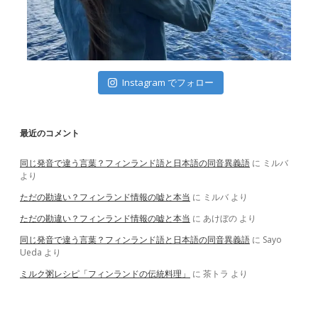
Instagram でフォロー
最近のコメント
同じ発音で違う言葉？フィンランド語と日本語の同音異義語
に
ミルバ
より
ただの勘違い？フィンランド情報の嘘と本当
に
ミルバ
より
ただの勘違い？フィンランド情報の嘘と本当
に
あけぼの
より
同じ発音で違う言葉？フィンランド語と日本語の同音異義語
に
Sayo
Ueda
より
ミルク粥レシピ「フィンランドの伝統料理」
に
茶トラ
より