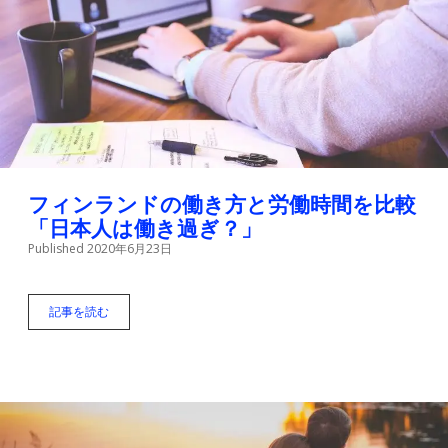
り
「
ユ
ハ
ン
ヌ
ス
」
の
伝
統
フィンランドの働き方と労働時間を比較
と
「日本人は働き過ぎ？」
食
Published 2020年6月23日
べ
物
記事を読む
フ
ィ
ン
ラ
ン
ド
の
働