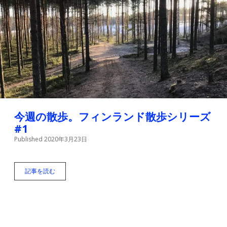
楽
園
！
フ
ィ
ン
ラ
ン
ド
で
売
っ
て
今週の散歩。フィンランド散歩シリーズ
い
#1
る
Published 2020年3月23日
チ
ョ
コ
エ
記事を読む
今
ッ
週
グ
の
を
散
紹
歩
介
。
フ