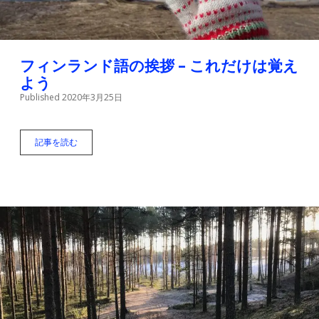
i
t
t
i
t
a
l
k
e
g
フィンランド語の挨拶 – これだけは覚え
r
r
u
よう
a
Published 2020年3月25日
m
n
P
記事を読む
フ
ィ
ン
o
ラ
ン
s
ド
語
の
t
挨
拶
s
–
こ
れ
だ