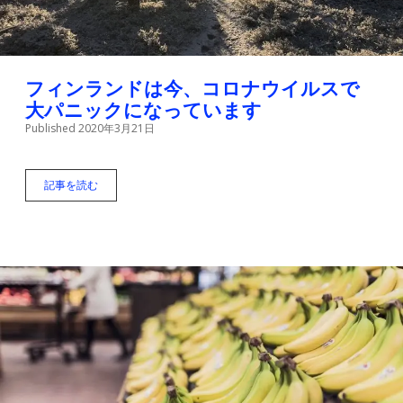
け
方
フィンランドは今、コロナウイルスで
大パニックになっています
Published 2020年3月21日
記事を読む
フ
ィ
ン
ラ
ン
ド
は
今
、
コ
ロ
ナ
ウ
イ