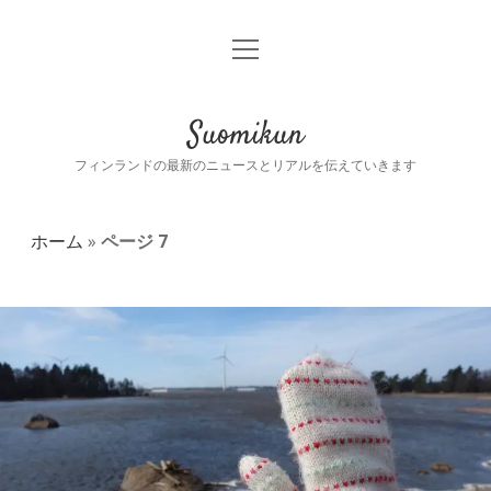
o
ホーム
p
e
生活
o
n
p
Suomikun
m
e
e
生活
文化
n
フィンランドの最新のニュースとリアルを伝えていきます
n
d
u
r
料理
社会
o
o
p
p
ホーム
»
ページ 7
d
e
食べ物
社会
観光
o
n
w
d
S
n
r
フィンランド語
ニュース
m
o
e
p
u
n
d
スオミくんについて
歴史
u
o
w
o
n
m
t
i
e
e
m
n
w
n
m
u
i
s
a