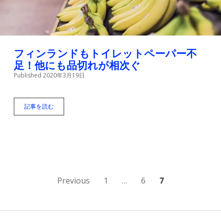
ル
ス
で
大
パ
ニ
フィンランドもトイレットペーパー不
ッ
足！他にも品切れが相次ぐ
ク
Published 2020年3月19日
に
な
っ
て
記事を読む
フ
い
ィ
ま
ン
す
ラ
ン
ド
も
ト
イ
投
Previous
1
…
6
7
レ
ッ
稿
ト
ペ
ナ