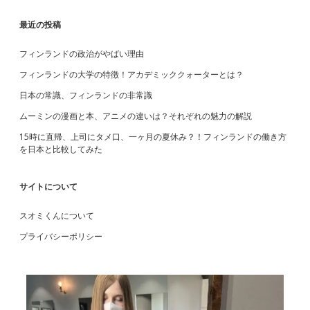
ー
パ
ビ
S
最近の投稿
ー
不
ゲ
足
フィンランドの政治がやばい理由
i
！
ー
フィンランドの大学の特徴！アカデミッククォーターとは？
他
d
に
シ
日本の常識、フィンランドの非常識
も
品
ョ
ムーミンの漫画と本、アニメの違いは？それぞれの魅力の解説
e
切
15時に直帰、上司にタメ口、一ヶ月の夏休み？！フィンランドの働き方
れ
ン
を日本と比較してみた
が
b
相
次
a
サイトについて
ぐ
スオミくんについて
r
プライバシーポリシー