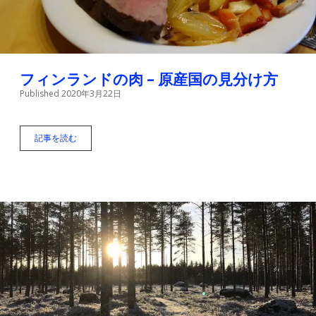
シ
リ
ー
ズ
#
1
フィンランドの肉 – 原産国の見分け方
Published 2020年3月22日
記事を読む
フ
ィ
ン
ラ
ン
ド
の
肉
–
原
産
国
の
見
分