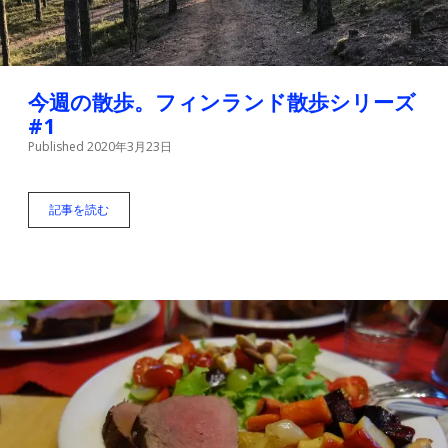
け
は
覚
え
よ
う
今週の散歩。フィンランド散歩シリーズ
#1
Published 2020年3月23日
記事を読む
今
週
の
散
歩
。
フ
ィ
ン
ラ
ン
ド
散
歩