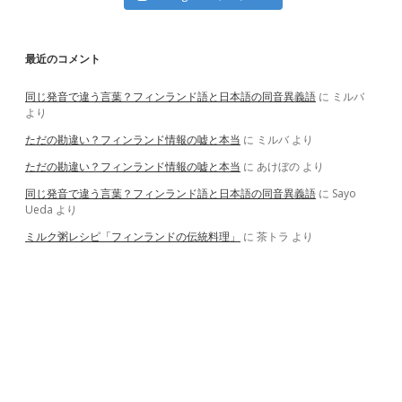
最近のコメント
同じ発音で違う言葉？フィンランド語と日本語の同音異義語
に
ミルバ
より
ただの勘違い？フィンランド情報の嘘と本当
に
ミルバ
より
ただの勘違い？フィンランド情報の嘘と本当
に
あけぼの
より
同じ発音で違う言葉？フィンランド語と日本語の同音異義語
に
Sayo
Ueda
より
ミルク粥レシピ「フィンランドの伝統料理」
に
茶トラ
より